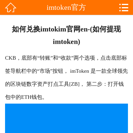


imtoken官方

网站首页

分
imToken最新版
如何兑换imtokim官网en-(如何提现
类
imtoken冷钱包
imtoken)
imToken安卓
CKB，底部有“转账”和“收款”两个选项，点击底部标
imtoken官方
签导航栏中的“市场”按钮， imToken 是一款全球领先
im钱包
的区块链数字资产打点工具[ZB]， 第二步：打开钱
包中的ETH钱包。
im下载
im钱包下载
im官网