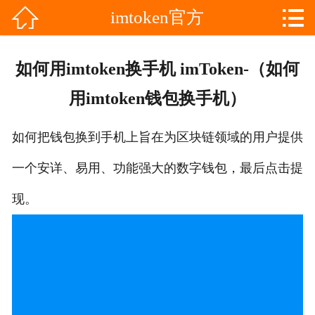


imtoken官方

网站首页

分
imToken最新版
如何用imtoken换手机 imToken-（如何
类
imtoken冷钱包
用imtoken钱包换手机）
imToken安卓
如何把钱包换到手机上旨在为区块链领域的用户提供
imtoken官方
一个安详、易用、功能强大的数字钱包，最后点击提
im钱包
现。
im下载
im钱包下载
im官网